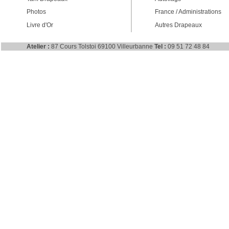
Photos
France / Administrations
Livre d'Or
Autres Drapeaux
Atelier :
87 Cours Tolstoi 69100 Villeurbanne
Tel :
09 51 72 48 84